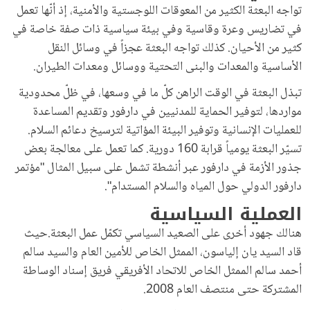
تواجه البعثة الكثير من المعوقات اللوجستية والأمنية، إذ أنّها تعمل
في تضاريس وعرة وقاسية وفي بيئة سياسية ذات صفة خاصة في
كثير من الأحيان. كذلك تواجه البعثة عجزاً في وسائل النقل
الأساسية والمعدات والبنى التحتية ووسائل ومعدات الطيران.
تبذل البعثة في الوقت الراهن كلّ ما في وسعها، في ظلّ محدودية
مواردها، لتوفير الحماية للمدنيين في دارفور وتقديم المساعدة
للعمليات الإنسانية وتوفير البيئة المؤاتية لترسيخ دعائم السلام.
تسيّر البعثة يومياً قرابة 160 دورية. كما تعمل على معالجة بعض
جذور الأزمة في دارفور عبر أنشطة تشمل على سبيل المثال "مؤتمر
دارفور الدولي حول المياه والسلام المستدام".
العملية السياسية
هنالك جهود أخرى على الصعيد السياسي تكمّل عمل البعثة.حيث
قاد السيد يان إلياسون، الممثل الخاص للأمين العام والسيد سالم
أحمد سالم الممثل الخاص للاتحاد الأفريقي فريق إسناد الوساطة
المشتركة حتى منتصف العام 2008.