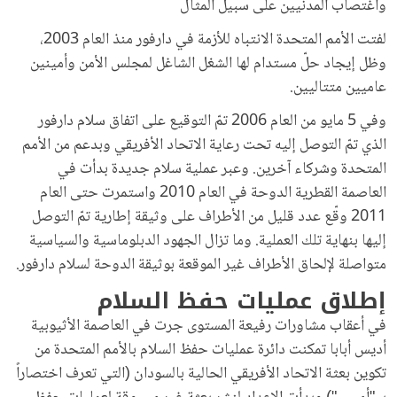
واغتصاب المدنيين على سبيل المثال
لفتت الأمم المتحدة الانتباه للأزمة في دارفور منذ العام 2003،
وظل إيجاد حلّ مستدام لها الشغل الشاغل لمجلس الأمن وأمينين
عاميين متتاليين.
وفي 5 مايو من العام 2006 تمّ التوقيع على اتفاق سلام دارفور
الذي تمّ التوصل إليه تحت رعاية الاتحاد الأفريقي وبدعم من الأمم
المتحدة وشركاء آخرين. وعبر عملية سلام جديدة بدأت في
العاصمة القطرية الدوحة في العام 2010 واستمرت حتى العام
2011 وقّع عدد قليل من الأطراف على وثيقة إطارية تمّ التوصل
إليها بنهاية تلك العملية. وما تزال الجهود الدبلوماسية والسياسية
متواصلة لإلحاق الأطراف غير الموقعة بوثيقة الدوحة لسلام دارفور.
إطلاق عمليات حفظ السلام
في أعقاب مشاورات رفيعة المستوى جرت في العاصمة الأثيوبية
أديس أبابا تمكنت دائرة عمليات حفظ السلام بالأمم المتحدة من
تكوين بعثة الاتحاد الأفريقي الحالية بالسودان (التي تعرف اختصاراً