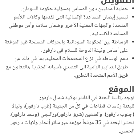
التفويض
حماية المدنيين دون المساس بمسؤلية حكومة السودان.
تيسير إيصال المساعدة الإنسانية التى تقدمها وكالات اللأمم
المتحدة والجهات المعنية الأخرى وضمان سلامة وأمن موظفي
المساعدة الإنسانية .
الوساطة بين الحكومة السودانية والحركات المسلحة غير الموقعة
على أساس وثيقة الدوحة للسلام في دارفور .
دعم الوساطة في نزاع المجتمعات المحلية، بما في ذلك عن
طريق التدابير الرامية الى التصدي لأسبابه الجذرية ،بالتعاون مع
فريق الأمم المتحدة القطري.
الموقع
توجد رئاسة البعثة في الفاشر بولاية شمال دارفور
للبعثة رئاسات قطاعات في كلّ من الجنينة (غرب دارفور)، ونيالا
(جنوب دارفور)، والضعين (شرق دارفور)وزالنجي (وسط دارفور).
تنتشر البعثة في 35 موقعاً موزعة عبر سائر أنحاء ولايات دارفور
الخمس.