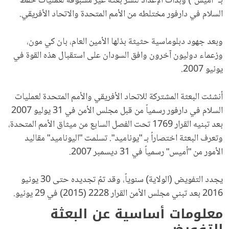
بـ "أميس") وبدأت الإعداد لنشر بعثة غير مسبوقة لعمليات حفظ
السلام في دارفور مختلطه من الأمم المتحدة والاتحاد الأفريقي.
وبعد جهود دبلوماسية حثيثة بذلها الأمين العام، بان كي مون،
وزعماء دوليون آخرون وافق السودان على استقبال هذه القوة في
يونيو 2007.
أنشئت البعثة المشتركة للاتحاد الأفريقي والأمم المتحدة لعمليات
السلام في دارفور رسمياً من قبل مجلس الأمن في 31 يوليو 2007
بعد تبنيه القرار 1769 تحت الفصل السابع من ميثاق الأمم المتحدة،
وتعرف البعثة اختصاراً بـ "يوناميد". تسلمت "اليوناميد" مقاليد
الأمور من "أميس" رسمياً في 31 ديسمبر 2007.
يجدد التفويض (الولاية) سنوياً، وقد تمّ تجديده حتى 30 يونيو
2016 بعد تبني مجلس الأمن القرار 2228 (2015) في 29 يونيو.
معلومات أساسية عن البعثة