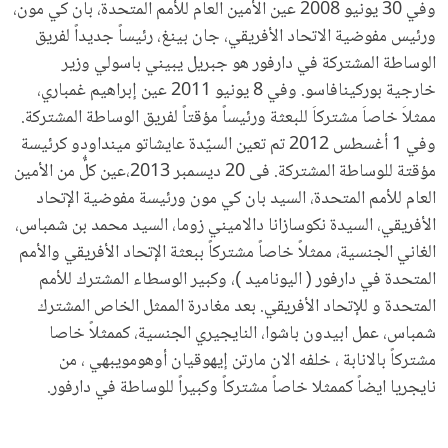
وفي 30 يونيو 2008 عين الأمين العام للأمم المتحدة، بان كي مون،
ورئيس مفوضية الاتحاد الأفريقي، جان بينغ، رئيساً جديداً لفريق
الوساطة المشتركة في دارفور هو جبريل يبيني باسولي وزير
خارجية بوركينافاسو. وفي 8 يونيو 2011 عين إبراهيم غمباري،
ممثلاَ خاصاَ مشتركاَ للبعثة ورئيساً مؤقتاً لفريق الوساطة المشتركة.
وفي 1 أغسطس 2012 تم تعين السيّدة عايشاتو مينداودو كرئيسة
مؤقتة للوساطة المشتركة. فى 20 ديسمبر 2013،عين كلٌّ من الأمين
العام للأمم المتحدة، السيد بان كي مون ورئيسة مفوضية الإتحاد
الأفريقي، السيدة نكوسازانا دالاميني زوما، السيد محمد بن شمباس،
الغاني الجنسية، ممثلاً خاصاً مشتركاً ببعثة الإتحاد الأفريقي والأمم
المتحدة في دارفور ( اليوناميد )، وكبير الوسطاء المشترك للأمم
المتحدة و للإتحاد الأفريقي. بعد مغادرة الممثل الخاص المشترك
شمباس، عمل ابيدون باشوا، النايجيري الجنسية، كممثلاً خاصا
مشتركاً بالانابة ، خلفه الان مارتن إيهوقيان أوهومويبهي ، من
نايجريا ايضاً كممثلا خاصاً مشتركاً وكبيراً للوساطة في دارفور.