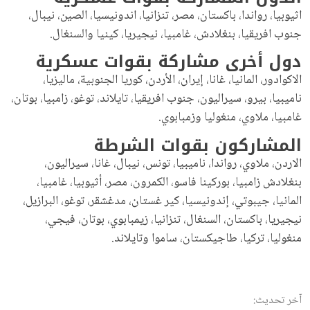
اثيوبيا، رواندا، باكستان، مصر، تنزانيا، اندونيسيا، الصين، نيبال،
جنوب افريقيا، بنغلادش، غامبيا، نيجيريا، كينيا والسنغال.
دول أخرى مشاركة بقوات عسكرية
الاكوادور، المانيا، غانا، إيران، الأردن، كوريا الجنوبية، ماليزيا،
ناميبيا، بيرو، سيراليون، جنوب افريقيا، تايلاند، توغو، زامبيا، بوتان،
غامبيا، ملاوي، منغوليا وزمبابوي.
المشاركون بقوات الشرطة
الاردن، ملاوي، رواندا، ناميبيا، تونس، نيبال، غانا، سيراليون،
بنغلادش زامبيا، بوركينا فاسو، الكمرون، مصر، أثيوبيا، غامبيا،
المانيا، جيبوتي، إندونيسيا، كير غستان، مدغشقر، توغو، البرازيل،
نيجيريا، باكستان، السنغال، تنزانيا، زيمبابوي، بوتان، فيجي،
منغوليا، تركيا، طاجيكستان، ساموا وتايلاند.
آخر تحديث: