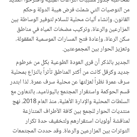
لمخاطبة جذور مسببات النزاعات القبلية واقترحوا العديد
من التوصيات التي شملت فرض هيبة الدولة وحكم
القانون، وإنشاء آليات محلية للسلام لتوفير الوساطة بين
المزارعين والرعاة، وتركيب مضخات المياه في مناطق
سكن الرعاة، وإعادة فتح المسارات الموسمية المقفولة،
وتعزيز الحوار بين المجموعتين.
الجدير بالذكر أن قرى العودة الطوعية بكل من خرطوم
جديد وكرقل كانت من أكثر المناطق تأثراً بالنزاع بمحلية
سرف عمرة نظراً لعزلتها عن محلية سرف عمرة. لذا ابتدر
قسم الحوكمة واستقرار المجتمع باليوناميد، بالتعاون مع
السلطات المحلية والإدارة الأهلية، منذ العام 2018، نهج
منتديات الحوار للجمع بين كافة الأطراف المتنازعة
لمناقشة أولويات استقرارهم ولتخفيف حدة تكرار
التوترات بين المزارعين والرعاة. وقد حددت المجتمعات