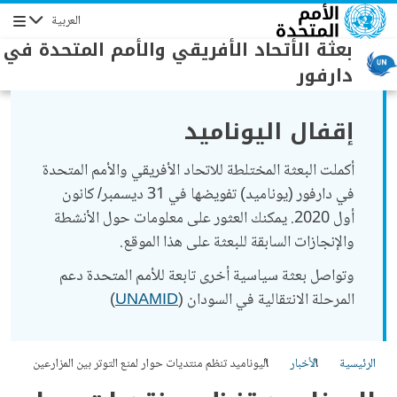
جاوز إلى المحتوى الرئيسي
العربية
التنقل
بعثة الأتحاد الأفريقي والأمم المتحدة في
دارفور
إقفال اليوناميد
أكملت البعثة المختلطة للاتحاد الأفريقي والأمم المتحدة
في دارفور (يوناميد) تفويضها في 31 ديسمبر/ كانون
أول 2020. يمكنك العثور على معلومات حول الأنشطة
والإنجازات السابقة للبعثة على هذا الموقع.
وتواصل بعثة سياسية أخرى تابعة للأمم المتحدة دعم
المرحلة الانتقالية في السودان (
UNAMID
)
الرئيسية
الأخبار
اليوناميد تنظم منتديات حوار لمنع التوتر بين المزارعين
والرعاة في شمال دارفور